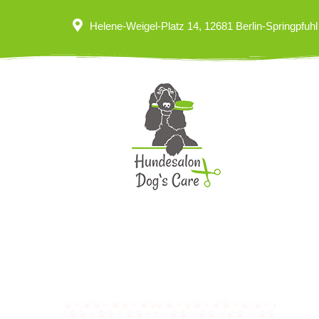
Helene-Weigel-Platz 14, 12681 Berlin-Springpfuhl