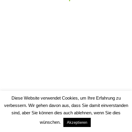
Schreibe einen Kommentar
Du musst
angemeldet
sein, um einen Kommentar abzugeben.
Copyrights 2019 - Hundesalon Dog's Care - Hundepflege in
Berlin-Springpfuhl
Diese Website verwendet Cookies, um Ihre Erfahrung zu
verbessern. Wir gehen davon aus, dass Sie damit einverstanden
sind, aber Sie können dies auch ablehnen, wenn Sie dies
wünschen.
Akzeptieren